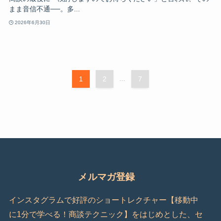
まま音信不通──。多...
2026年6月30日
1
2
...
7
メルマガ登録
インスタグラムで好評のショートレクチャー【移動中
に1分で学べる！商談テクニック】をはじめとした、セ