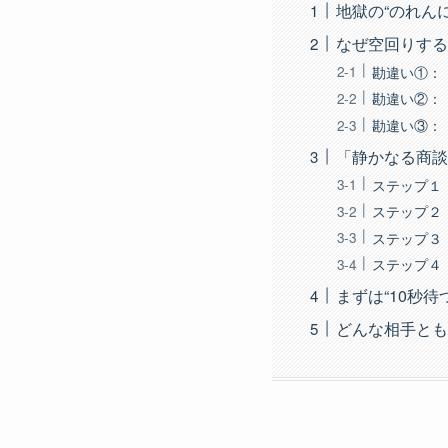
地獄の“のれん
なぜ空回りする
勘違い①：
勘違い②：
勘違い③：
「静かなる商談
ステップ１
ステップ２
ステップ３
ステップ４
まずは“10秒待
どんな相手とも