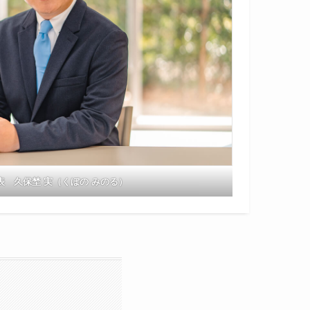
表 久保埜 実（くぼの みのる）