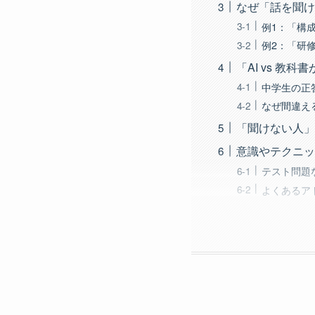
なぜ「話を聞け
例1：「構
例2：「研
「AI vs 教
中学生の正
なぜ間違え
「聞けない人」
意識やテクニッ
テスト問題
よくあるア