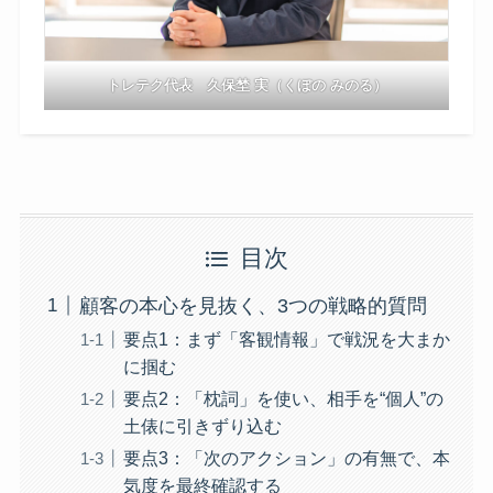
トレテク代表 久保埜 実（くぼの みのる）
目次
顧客の本心を見抜く、3つの戦略的質問
要点1：まず「客観情報」で戦況を大まか
に掴む
要点2：「枕詞」を使い、相手を“個人”の
土俵に引きずり込む
要点3：「次のアクション」の有無で、本
気度を最終確認する