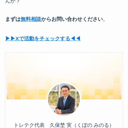
んか？
まずは
無料相談
からお問い合わせください
。
▶︎▶︎Xで活動をチェックする◀︎◀︎
トレテク代表 久保埜 実（くぼの みのる）